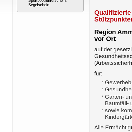
Sportbootführerschein,
Segelschein
Qualifiziert
Stützpunkte
Region Amme
vor Ort
auf der gesetz
Gesundheitss
(Arbeitssicher
für:
Gewerbebe
Gesundhei
Garten- und
Baumfäll- 
sowie komm
Kindergärt
Alle Ermächtig